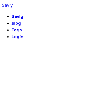
Savly
Savly
Blog
Tags
Login