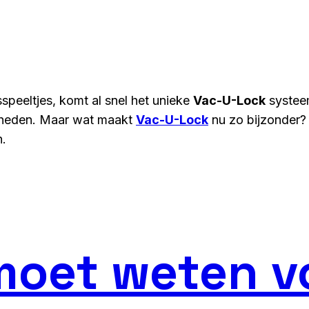
sspeeltjes, komt al snel het unieke
Vac-U-Lock
systeem
jkheden. Maar wat maakt
Vac-U-Lock
nu zo bijzonder? I
n.
 moet weten v