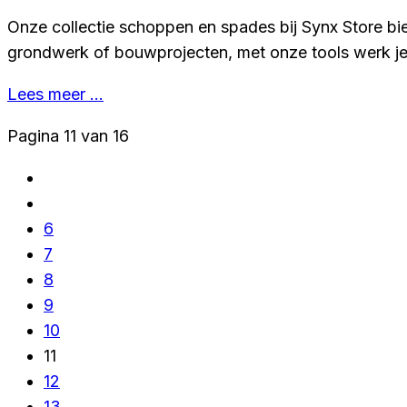
Onze collectie schoppen en spades bij Synx Store bie
grondwerk of bouwprojecten, met onze tools werk je s
Lees meer …
Pagina 11 van 16
6
7
8
9
10
11
12
13