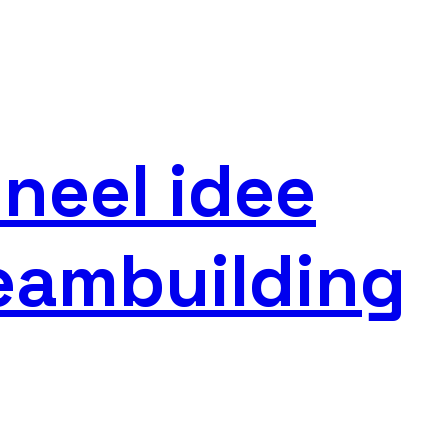
ineel idee
teambuilding