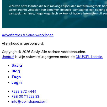
Advertenties & Samenwerkingen
Alle inhoud is gesponsord.
Copyright © 2026 Savly. Alle rechten voorbehouden.
Joomla!
is vrije software uitgegeven onder de
GNU/GPL licentie.
Savly
Blog
Tags
Login
+228 872 4444
+88 00 111 222 33
info@joomshaper.com