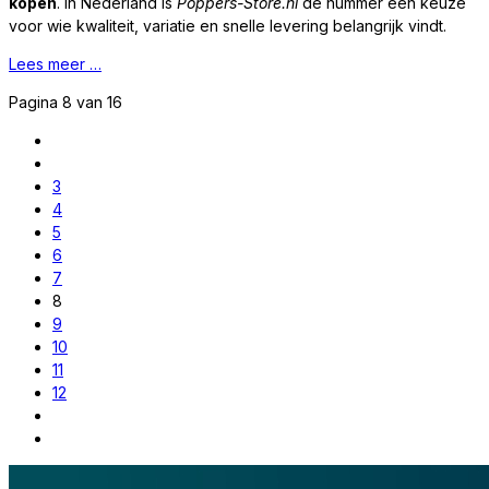
kopen
. In Nederland is
Poppers-Store.nl
de nummer één keuze
voor wie kwaliteit, variatie en snelle levering belangrijk vindt.
Lees meer …
Pagina 8 van 16
3
4
5
6
7
8
9
10
11
12