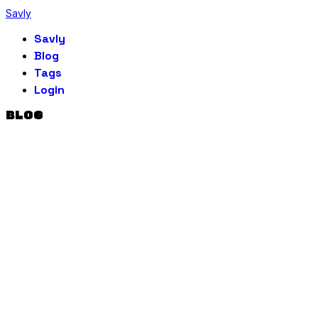
Savly
Savly
Blog
Tags
Login
BLOG