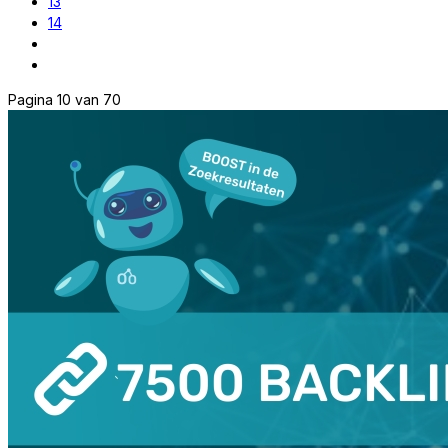
13
14
Pagina 10 van 70