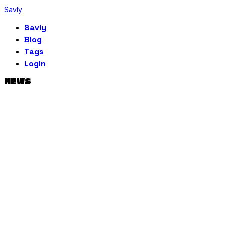
Savly
Savly
Blog
Tags
Login
NEWS