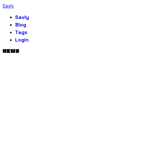
Savly
Savly
Blog
Tags
Login
NEWS