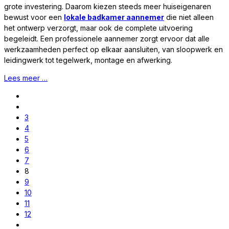
grote investering. Daarom kiezen steeds meer huiseigenaren
bewust voor een
lokale badkamer aannemer
die niet alleen
het ontwerp verzorgt, maar ook de complete uitvoering
begeleidt. Een professionele aannemer zorgt ervoor dat alle
werkzaamheden perfect op elkaar aansluiten, van sloopwerk en
leidingwerk tot tegelwerk, montage en afwerking.
Lees meer …
3
4
5
6
7
8
9
10
11
12