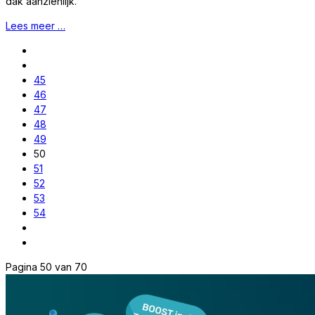
dak aanzienlijk.
Lees meer …
45
46
47
48
49
50
51
52
53
54
Pagina 50 van 70