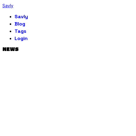
Savly
Savly
Blog
Tags
Login
NEWS