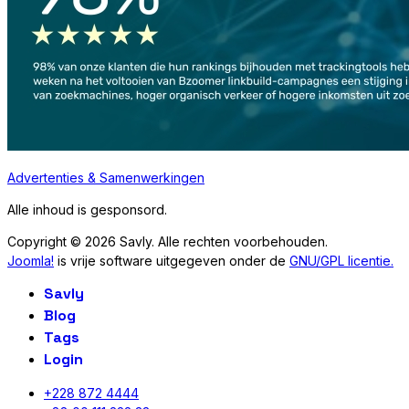
Advertenties & Samenwerkingen
Alle inhoud is gesponsord.
Copyright © 2026 Savly. Alle rechten voorbehouden.
Joomla!
is vrije software uitgegeven onder de
GNU/GPL licentie.
Savly
Blog
Tags
Login
+228 872 4444