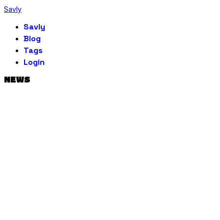
Savly
Savly
Blog
Tags
Login
NEWS