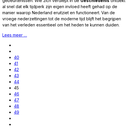
gebeurtenissen. Wie zich verdiept in de
Geschiedenis
ontdekt
al snel dat elk tijdperk zijn eigen invloed heeft gehad op de
manier waarop Nederland eruitziet en functioneert. Van de
vroege nederzettingen tot de moderne tijd blijft het begrijpen
van het verleden essentieel om het heden te kunnen duiden.
Lees meer …
40
41
42
43
44
45
46
47
48
49