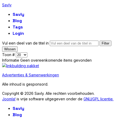
Savly
Savly
Blog
Tags
Login
Vul een deel van de titel in
Filter
Wissen
Toon #
Informatie
Geen overeenkomende items gevonden
Advertenties & Samenwerkingen
Alle inhoud is gesponsord.
Copyright © 2026 Savly. Alle rechten voorbehouden.
Joomla!
is vrije software uitgegeven onder de
GNU/GPL licentie.
Savly
Blog