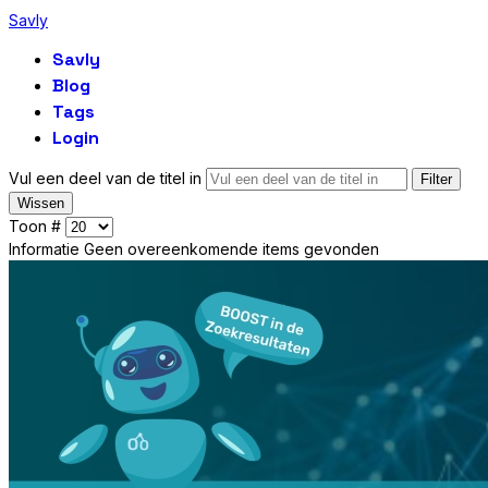
Savly
Savly
Blog
Tags
Login
Vul een deel van de titel in
Filter
Wissen
Toon #
Informatie
Geen overeenkomende items gevonden