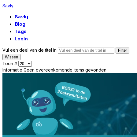
Savly
Savly
Blog
Tags
Login
Vul een deel van de titel in
Filter
Wissen
Toon #
Informatie
Geen overeenkomende items gevonden