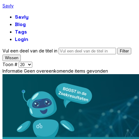
Savly
Savly
Blog
Tags
Login
Vul een deel van de titel in
Filter
Wissen
Toon #
Informatie
Geen overeenkomende items gevonden