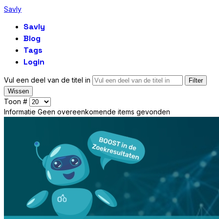
Savly
Savly
Blog
Tags
Login
Vul een deel van de titel in
Filter
Wissen
Toon #
Informatie
Geen overeenkomende items gevonden