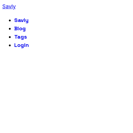
Savly
Savly
Blog
Tags
Login