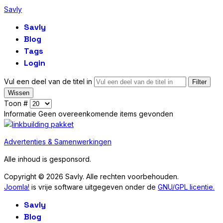
Savly
Savly
Blog
Tags
Login
Vul een deel van de titel in
Filter
Wissen
Toon #
Informatie
Geen overeenkomende items gevonden
Advertenties & Samenwerkingen
Alle inhoud is gesponsord.
Copyright © 2026 Savly. Alle rechten voorbehouden.
Joomla!
is vrije software uitgegeven onder de
GNU/GPL licentie.
Savly
Blog