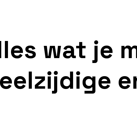
lles wat je
eelzijdige 