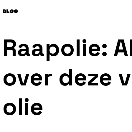
BLOG
Raapolie: A
over deze v
olie