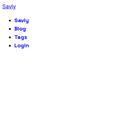
Savly
Savly
Blog
Tags
Login