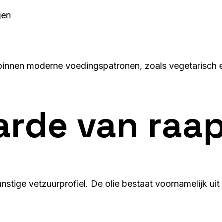
gen
 binnen moderne voedingspatronen, zoals vegetarisch e
arde van
raap
unstige vetzuurprofiel. De olie bestaat voornamelijk u