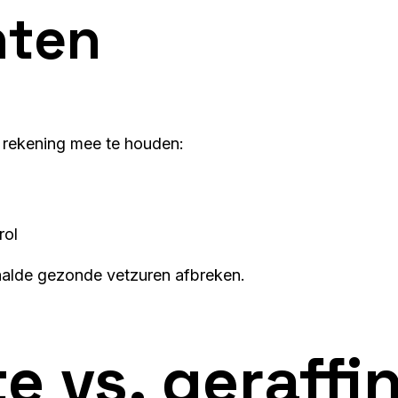
nten
m rekening mee te houden:
rol
alde gezonde vetzuren afbreken.
 vs. geraffi