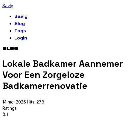
Savly
Savly
Blog
Tags
Login
BLOG
Lokale Badkamer Aannemer
Voor Een Zorgeloze
Badkamerrenovatie
14 mei 2026
Hits: 278
Ratings
(0)