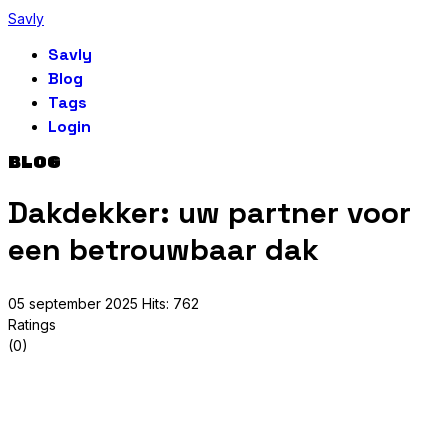
Savly
Savly
Blog
Tags
Login
BLOG
Dakdekker: uw partner voor
een betrouwbaar dak
05 september 2025
Hits: 762
Ratings
(0)